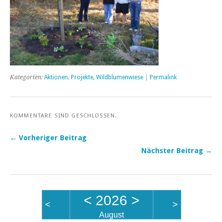
Kategorien:
Aktionen
,
Projekte
,
Wildblumenwiese
|
Permalink
KOMMENTARE SIND GESCHLOSSEN.
← Vorheriger Beitrag
Nächster Beitrag →
<
2026
>
<
>
August