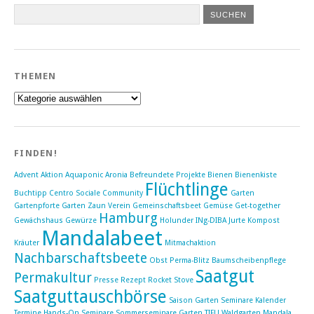
THEMEN
Themen
FINDEN!
Advent
Aktion
Aquaponic
Aronia
Befreundete Projekte
Bienen
Bienenkiste
Flüchtlinge
Buchtipp
Centro Sociale
Community
Garten
Gartenpforte Garten Zaun Verein
Gemeinschaftsbeet
Gemüse
Get-together
Hamburg
Gewächshaus
Gewürze
Holunder
INg-DIBA
Jurte
Kompost
Mandalabeet
Kräuter
Mitmachaktion
Nachbarschaftsbeete
Obst
Perma-Blitz Baumscheibenpflege
Saatgut
Permakultur
Presse
Rezept
Rocket Stove
Saatguttauschbörse
Saison Garten Seminare Kalender
Termine Hands-On
Seminare Sommerseminare Garten TIFU Waldgarten Mandala