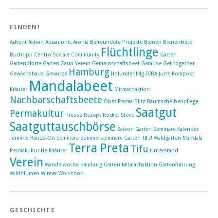
FINDEN!
Advent
Aktion
Aquaponic
Aronia
Befreundete Projekte
Bienen
Bienenkiste
Flüchtlinge
Buchtipp
Centro Sociale
Community
Garten
Gartenpforte Garten Zaun Verein
Gemeinschaftsbeet
Gemüse
Get-together
Hamburg
Gewächshaus
Gewürze
Holunder
INg-DIBA
Jurte
Kompost
Mandalabeet
Kräuter
Mitmachaktion
Nachbarschaftsbeete
Obst
Perma-Blitz Baumscheibenpflege
Saatgut
Permakultur
Presse
Rezept
Rocket Stove
Saatguttauschbörse
Saison Garten Seminare Kalender
Termine Hands-On
Seminare Sommerseminare Garten TIFU Waldgarten Mandala
Terra Preta
Tifu
Permakultur Heilkräuter
Unterstand
Verein
Wandelwoche Hamburg Garten Mitmachaktion Gartenführung
Wildblumen
Winter
Workshop
GESCHICHTE