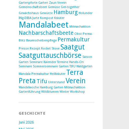
Gartenpforte Garten Zaun Verein
Gemeinschaftsbeet
Gemüse
Get-together
Hamburg
Gewächshaus
Gewürze
Holunder
INg-DIBA
Jurte
Kompost
Kräuter
Mandalabeet
Mitmachaktion
Nachbarschaftsbeete
Obst
Perma-
Permakultur
Blitz Baumscheibenpflege
Saatgut
Presse
Rezept
Rocket Stove
Saatguttauschbörse
Saison
Garten Seminare Kalender Termine Hands-On
Seminare Sommerseminare Garten TIFU Waldgarten
Terra
Mandala Permakultur Heilkräuter
Preta
Verein
Tifu
Unterstand
Wandelwoche Hamburg Garten Mitmachaktion
Gartenführung
Wildblumen
Winter
Workshop
GESCHICHTE
Juni 2026