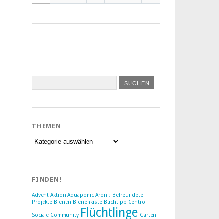
THEMEN
Themen
FINDEN!
Advent
Aktion
Aquaponic
Aronia
Befreundete
Projekte
Bienen
Bienenkiste
Buchtipp
Centro
Flüchtlinge
Sociale
Community
Garten