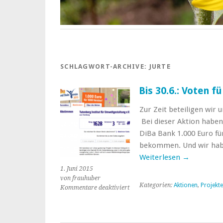
SCHLAGWORT-ARCHIVE:
JURTE
Bis 30.6.: Voten f
Zur Zeit beteiligen wir 
Bei dieser Aktion haben
DiBa Bank 1.000 Euro fü
bekommen. Und wir habe
Weiterlesen
→
1. Juni 2015
von frauhuber
Kategorien:
Aktionen
,
Projekte
für
Kommentare deaktiviert
Bis
30.6.:
Voten