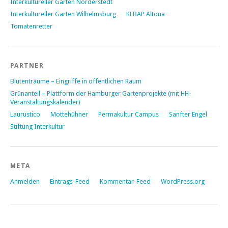
Interkultureller Garten Norderstedt
Interkultureller Garten Wilhelmsburg
KEBAP Altona
Tomatenretter
PARTNER
Blütenträume – Eingriffe in öffentlichen Raum
Grünanteil – Plattform der Hamburger Gartenprojekte (mit HH-
Veranstaltungskalender)
Laurustico
Mottehühner
Permakultur Campus
Sanfter Engel
Stiftung Interkultur
META
Anmelden
Eintrags-Feed
Kommentar-Feed
WordPress.org