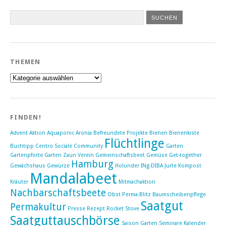
THEMEN
Themen
FINDEN!
Advent
Aktion
Aquaponic
Aronia
Befreundete Projekte
Bienen
Bienenkiste
Flüchtlinge
Buchtipp
Centro Sociale
Community
Garten
Gartenpforte Garten Zaun Verein
Gemeinschaftsbeet
Gemüse
Get-together
Hamburg
Gewächshaus
Gewürze
Holunder
INg-DIBA
Jurte
Kompost
Mandalabeet
Kräuter
Mitmachaktion
Nachbarschaftsbeete
Obst
Perma-Blitz Baumscheibenpflege
Saatgut
Permakultur
Presse
Rezept
Rocket Stove
Saatguttauschbörse
Saison Garten Seminare Kalender