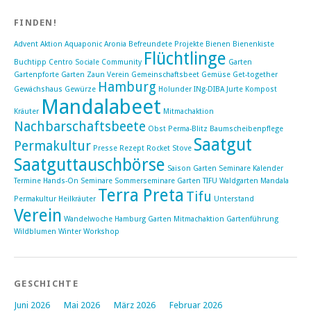
FINDEN!
Advent
Aktion
Aquaponic
Aronia
Befreundete Projekte
Bienen
Bienenkiste
Flüchtlinge
Buchtipp
Centro Sociale
Community
Garten
Gartenpforte Garten Zaun Verein
Gemeinschaftsbeet
Gemüse
Get-together
Hamburg
Gewächshaus
Gewürze
Holunder
INg-DIBA
Jurte
Kompost
Mandalabeet
Kräuter
Mitmachaktion
Nachbarschaftsbeete
Obst
Perma-Blitz Baumscheibenpflege
Saatgut
Permakultur
Presse
Rezept
Rocket Stove
Saatguttauschbörse
Saison Garten Seminare Kalender
Termine Hands-On
Seminare Sommerseminare Garten TIFU Waldgarten Mandala
Terra Preta
Tifu
Permakultur Heilkräuter
Unterstand
Verein
Wandelwoche Hamburg Garten Mitmachaktion Gartenführung
Wildblumen
Winter
Workshop
GESCHICHTE
Juni 2026
Mai 2026
März 2026
Februar 2026