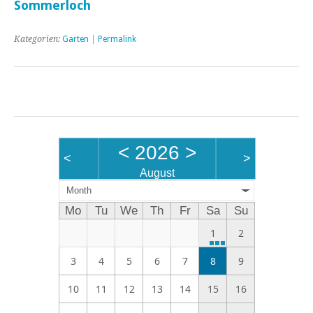
Sommerloch
Kategorien:
Garten
|
Permalink
<
2026
>
<
>
August
Month
Mo
Tu
We
Th
Fr
Sa
Su
1
2
3
4
5
6
7
8
9
10
11
12
13
14
15
16